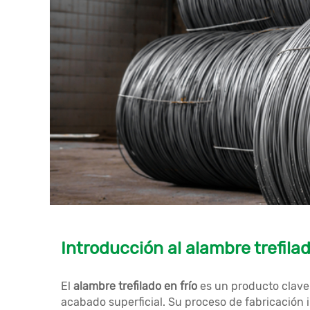
Introducción al alambre trefilad
El
alambre trefilado en frío
es un producto clave e
acabado superficial. Su proceso de fabricación i