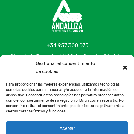
+34 957 300 075
Ctra. de la Paz, s/n, 14100, La Carlota, Córdoba,
Gestionar el consentimiento
España
de cookies
Contacto
Para proporcionar las mejores experiencias, utilizamos tecnologías
como las cookies para almacenar y/o acceder a la información del
dispositivo. Consentir estas tecnologías nos permitirá procesar datos
como el comportamiento de navegación o IDs únicos en este sitio. No
consentir o retirar el consentimiento, puede afectar negativamente a
Todos los textos e Imágenes de la Web, son propiedad de Andaluza de Trefilería y Galvanizado, quedando
ciertas características y funciones.
prohibida el uso de los mismos, sin el consentimiento del propietario
Aceptar
Aviso Legal