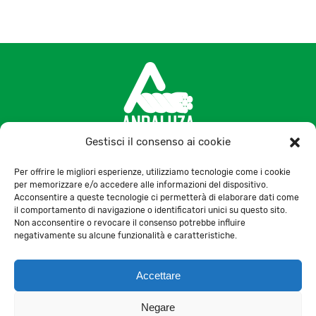
Gestisci il consenso ai cookie
+34 957 300 075
Per offrire le migliori esperienze, utilizziamo tecnologie come i cookie
per memorizzare e/o accedere alle informazioni del dispositivo.
Ctra. de la Paz, s/n, 14100, La Carlota, Córdoba,
Acconsentire a queste tecnologie ci permetterà di elaborare dati come
il comportamento di navigazione o identificatori unici su questo sito.
España
Non acconsentire o revocare il consenso potrebbe influire
negativamente su alcune funzionalità e caratteristiche.
Contatto
Accettare
Negare