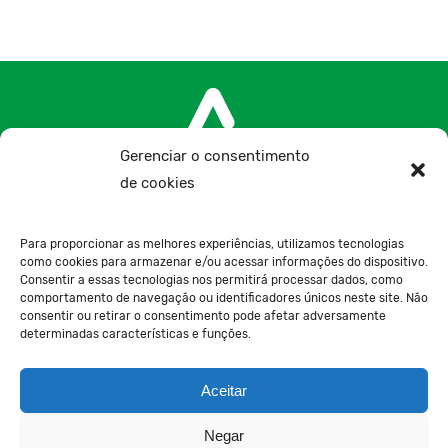
Gerenciar o consentimento
de cookies
+34 957 300 075
Para proporcionar as melhores experiências, utilizamos tecnologias
como cookies para armazenar e/ou acessar informações do dispositivo.
Ctra. de la Paz, s/n, 14100, La Carlota, Córdoba,
Consentir a essas tecnologias nos permitirá processar dados, como
comportamento de navegação ou identificadores únicos neste site. Não
España
consentir ou retirar o consentimento pode afetar adversamente
determinadas características e funções.
Contato
Aceitar
Negar