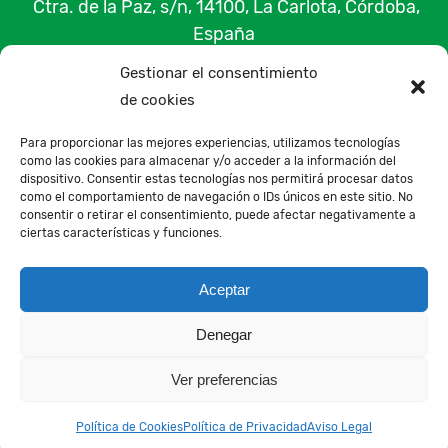
Ctra. de la Paz, s/n, 14100, La Carlota, Córdoba,
España
Gestionar el consentimiento
Contacto
de cookies
Para proporcionar las mejores experiencias, utilizamos tecnologías
como las cookies para almacenar y/o acceder a la información del
Todos los textos e Imágenes de la Web, son propiedad de Andaluza de Trefilería y Galvanizado, quedando
dispositivo. Consentir estas tecnologías nos permitirá procesar datos
como el comportamiento de navegación o IDs únicos en este sitio. No
prohibida el uso de los mismos, sin el consentimiento del propietario
consentir o retirar el consentimiento, puede afectar negativamente a
ciertas características y funciones.
Aviso Legal
© 2026
Política de Privacidad
Aceptar
Política de Cookies
Denegar
Agencia de Publicidad
Agencia SEO
Ver preferencias
Política de Cookies
Política de Privacidad
Aviso Legal