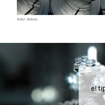
Autor:
dobuss
el t