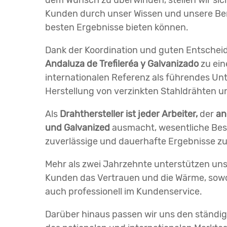
dem Wunsch zu überwinden, stellen wir sic
Kunden durch unser Wissen und unsere Be
besten Ergebnisse bieten können.
Dank der Koordination und guten Entschei
Andaluza de Trefileréa y Galvanizado
zu ein
internationalen Referenz als führendes Un
Herstellung von verzinkten Stahldrähten 
Als
Drahthersteller ist jeder Arbeiter,
der
and
und Galvanized
ausmacht, wesentliche Bes
zuverlässige und dauerhafte Ergebnisse zu 
Mehr als zwei Jahrzehnte unterstützen un
Kunden das Vertrauen und die Wärme, sowoh
auch professionell im Kundenservice.
Darüber hinaus passen wir uns den ständ