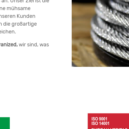
an. Unser Ziel ist die
eine mühsame
 unseren Kunden
 die großartige
eichen.
vanized,
wir sind, was