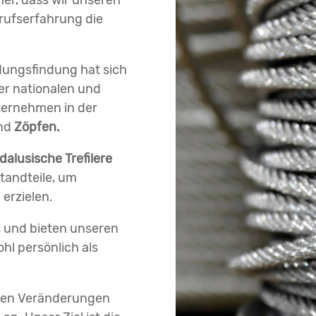
her, dass wir unseren
rufserfahrung die
dungsfindung hat sich
er nationalen und
ternehmen in der
und
Zöpfen.
alusische Trefilere
tandteile, um
erzielen.
s und bieten unseren
l persönlich als
igen Veränderungen