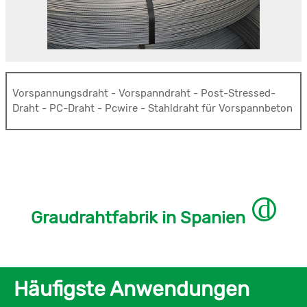
Vorspannungsdraht - Vorspanndraht - Post-Stressed-
Draht - PC-Draht - Pcwire - Stahldraht für Vorspannbeton
Graudrahtfabrik in Spanien
Häufigste Anwendungen
Wer gute Qualität grauer Draht und langlebig in