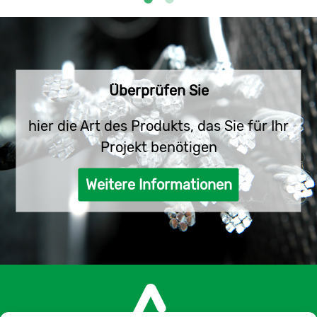
empfohlene Wahl für Fabriken und Industrien.
Dieses Format macht es viel einfacher zu
handhaben und zu transportieren.
Warum es in Andaluza de Trefileréa und
Überprüfen Sie
Galvanizado kaufen?
hier die Art des Produkts, das Sie für Ihr
Zuallererst, weil es eine Art von erstklassigem
Draht ist, wird es die Erwartungen übertreffen. Wir
Projekt benötigen
sprechen von einem Material, das höchsten
Qualitätsstandards entspricht und eine
Weitere Informationen
ausgezeichnete Festigkeit und Haltbarkeit
garantiert. Darüber hinaus verfügt der graue
Draht über eine saubere
Oberflächenabfallbehandlung, die den Einsatz in
einem nachfolgenden Prozess erleichtert.
Zweitens, weil wir trotz unseres großen
Engagements für neue Technologien und