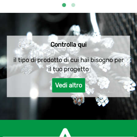
conferisce maggiore resistenza e durata. Ciò
fornisce una doppia protezione contro gli
elementi, la luce solare e le condizioni in cui si
verifica la corrosione. È un filo molto adatto per
l’edilizia, l’agricoltura, il bricolage, i luoghi e gli
Controlla qui
edifici pubblici e ampiamente utilizzato nella
produzione di stendibiancheria, reti multiuso,
il tipo di prodotto di cui hai bisogno per
ganci per abiti, porte scorrevoli o pieghevoli,
il tuo progetto
recinzioni mobili, occultamento e decorazione del
giardino.
Vedi altro
Offriamo rotoli con diverse dimensioni e
caratteristiche: rotolo di filo zincato da 50 kg di
altissima qualità, bobina di filo da 500 a 1000 kg o
lo speciale filo zincato fai da te da 1 e 5 kg.
Disponiamo inoltre di rotoli di filo zincato
trancanée da 25 a 50 kg.