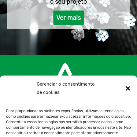
o seu projeto
Ver mais
Gerenciar o consentimento
de cookies
+34 957 300 075
Para proporcionar as melhores experiências, utilizamos tecnologias
como cookies para armazenar e/ou acessar informações do dispositivo.
Ctra. de la Paz, s/n, 14100, La Carlota, Córdoba,
Consentir a essas tecnologias nos permitirá processar dados, como
comportamento de navegação ou identificadores únicos neste site. Não
España
consentir ou retirar o consentimento pode afetar adversamente