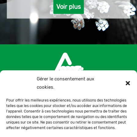
Voir plus
Gérer le consentement aux
cookies.
+34 957 300 075
Pour offrir les meilleures expériences, nous utilisons des technologies
telles que les cookies pour stocker et/ou accéder aux informations de
Ctra. de la Paz, s/n, 14100, La Carlota, Córdoba,
l'appareil. Consentir à ces technologies nous permettra de traiter des
données telles que le comportement de navigation ou des identifiants
España
uniques sur ce site. Ne pas consentir ou retirer le consentement peut
affecter négativement certaines caractéristiques et fonctions.