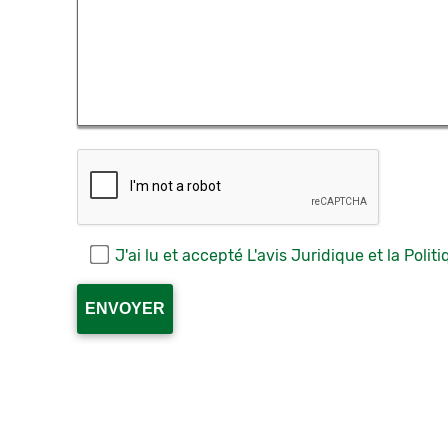
J'ai lu et accepté
L'avis Juridique
et la
Politi
Por
favor,
deja
este