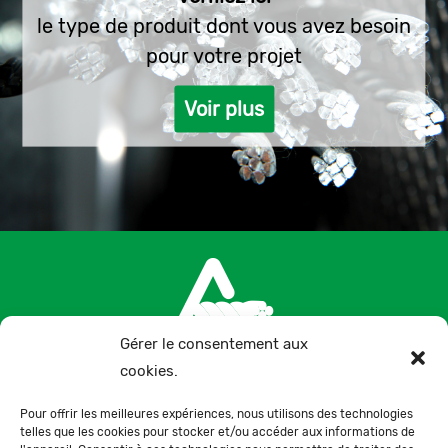
le type de produit dont vous avez besoin
pour votre projet
Voir plus
Gérer le consentement aux
cookies.
+34 957 300 075
Pour offrir les meilleures expériences, nous utilisons des technologies
telles que les cookies pour stocker et/ou accéder aux informations de
Ctra. de la Paz, s/n, 14100, La Carlota, Córdoba,