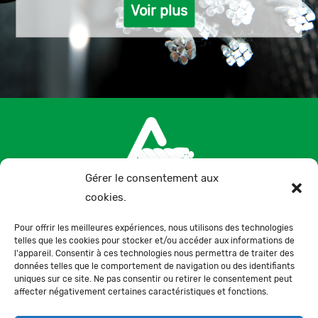
Voir plus
Gérer le consentement aux
cookies.
+34 957 300 075
Pour offrir les meilleures expériences, nous utilisons des technologies
telles que les cookies pour stocker et/ou accéder aux informations de
Ctra. de la Paz, s/n, 14100, La Carlota, Córdoba,
l'appareil. Consentir à ces technologies nous permettra de traiter des
données telles que le comportement de navigation ou des identifiants
España
uniques sur ce site. Ne pas consentir ou retirer le consentement peut
affecter négativement certaines caractéristiques et fonctions.
Contact